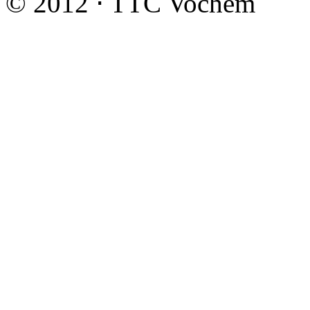
© 2012 ⋅ TTC Vochem