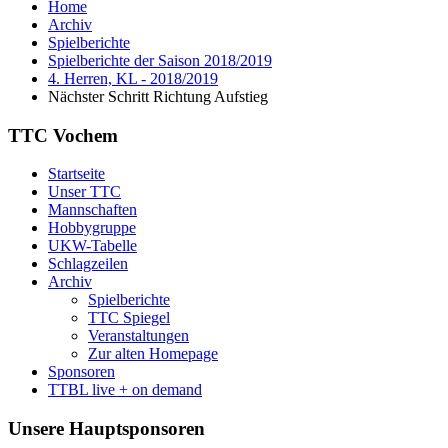
Home
Archiv
Spielberichte
Spielberichte der Saison 2018/2019
4. Herren, KL - 2018/2019
Nächster Schritt Richtung Aufstieg
TTC Vochem
Startseite
Unser TTC
Mannschaften
Hobbygruppe
UKW-Tabelle
Schlagzeilen
Archiv
Spielberichte
TTC Spiegel
Veranstaltungen
Zur alten Homepage
Sponsoren
TTBL live + on demand
Unsere Hauptsponsoren