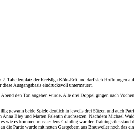
em 2. Tabellenplatz der Kreisliga Köln-Erft und darf sich Hoffnungen 
r diese Ausgangsbasis eindrucksvoll untermauert.
m Abend den Ton angeben würde. Alle drei Doppel gingen nach Vochem
llig gewann beide Spiele deutlich in jeweils drei Sätzen und auch Patr
egen Anna Bley und Marten Falentin durchsetzen. Nachdem Michael Wald
m es wie es kommen musste: Jens Gräuling war der Trainingsrückstand 
 an die Partie wurde mit netten Gastgebern aus Brauweiler noch das ein